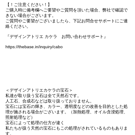
【！ご注意ください！】
ご購入時に備考欄へご要望やご質問を頂いた場合、弊社で確認で
きない場合がございます。
ご質問やご要望がございましたら、下記お問合せサポートにご連
絡ください。
『デザインアトリエ カケラ お問い合わせサポート』
https://thebase.in/inquiry/cabo
＜デザインアトリエカケラの宝石＞
私達が取り扱う宝石は全て天然石です。
人工石、合成石などは取り扱っておりません。
宝石には宝石の輝き、カラー、透明度などの改善を目的とした処
理が施される場合がございます。（加熱処理、オイル含浸処理、
照射処理など）
宝石によって処理の仕方が違く
私たちが扱う天然の宝石にもこの処理がされているものもありま
す。