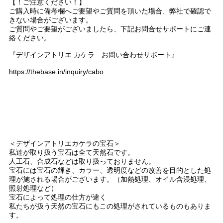
【！ご注意ください！】
ご購入時に備考欄へご要望やご質問を頂いた場合、弊社で確認で
きない場合がございます。
ご質問やご要望がございましたら、下記お問合せサポートにご連
絡ください。
『デザインアトリエ カケラ お問い合わせサポート』
https://thebase.in/inquiry/cabo
＜デザインアトリエカケラの宝石＞
私達が取り扱う宝石は全て天然石です。
人工石、合成石などは取り扱っておりません。
宝石には宝石の輝き、カラー、透明度などの改善を目的とした処
理が施される場合がございます。（加熱処理、オイル含浸処理、
照射処理など）
宝石によって処理の仕方が違く
私たちが扱う天然の宝石にもこの処理がされているものもありま
す。