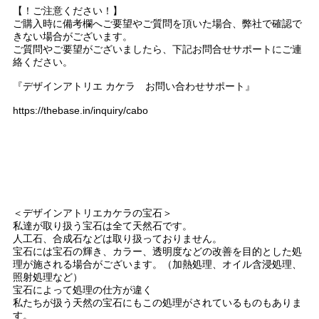
【！ご注意ください！】
ご購入時に備考欄へご要望やご質問を頂いた場合、弊社で確認で
きない場合がございます。
ご質問やご要望がございましたら、下記お問合せサポートにご連
絡ください。
『デザインアトリエ カケラ お問い合わせサポート』
https://thebase.in/inquiry/cabo
＜デザインアトリエカケラの宝石＞
私達が取り扱う宝石は全て天然石です。
人工石、合成石などは取り扱っておりません。
宝石には宝石の輝き、カラー、透明度などの改善を目的とした処
理が施される場合がございます。（加熱処理、オイル含浸処理、
照射処理など）
宝石によって処理の仕方が違く
私たちが扱う天然の宝石にもこの処理がされているものもありま
す。