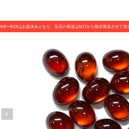
8/8〜8/16はお盆休みとなり、宝石の発送は8/17から順次発送させて頂