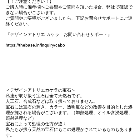
【！ご注意ください！】
ご購入時に備考欄へご要望やご質問を頂いた場合、弊社で確認で
きない場合がございます。
ご質問やご要望がございましたら、下記お問合せサポートにご連
絡ください。
『デザインアトリエ カケラ お問い合わせサポート』
https://thebase.in/inquiry/cabo
＜デザインアトリエカケラの宝石＞
私達が取り扱う宝石は全て天然石です。
人工石、合成石などは取り扱っておりません。
宝石には宝石の輝き、カラー、透明度などの改善を目的とした処
理が施される場合がございます。（加熱処理、オイル含浸処理、
照射処理など）
宝石によって処理の仕方が違く
私たちが扱う天然の宝石にもこの処理がされているものもありま
す。