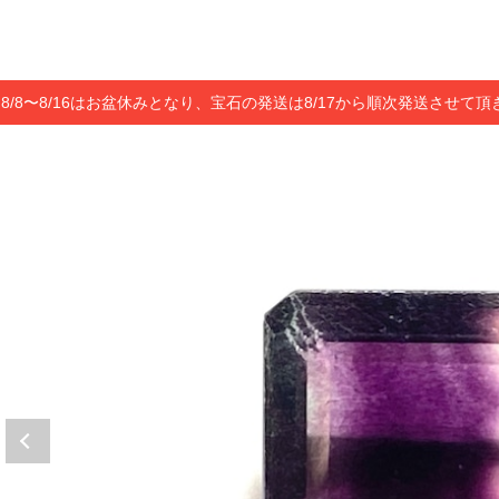
8/8〜8/16はお盆休みとなり、宝石の発送は8/17から順次発送させて頂