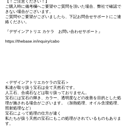
【！ご注意ください！】
ご購入時に備考欄へご要望やご質問を頂いた場合、弊社で確認で
きない場合がございます。
ご質問やご要望がございましたら、下記お問合せサポートにご連
絡ください。
『デザインアトリエ カケラ お問い合わせサポート』
https://thebase.in/inquiry/cabo
＜デザインアトリエカケラの宝石＞
私達が取り扱う宝石は全て天然石です。
人工石、合成石などは取り扱っておりません。
宝石には宝石の輝き、カラー、透明度などの改善を目的とした処
理が施される場合がございます。（加熱処理、オイル含浸処理、
照射処理など）
宝石によって処理の仕方が違く
私たちが扱う天然の宝石にもこの処理がされているものもありま
す。