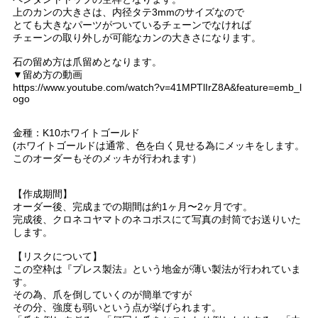
上のカンの大きさは、内径タテ3mmのサイズなので
とても大きなパーツがついているチェーンでなければ
チェーンの取り外しが可能なカンの大きさになります。
石の留め方は爪留めとなります。
▼留め方の動画
https://www.youtube.com/watch?v=41MPTlIrZ8A&feature=emb_l
ogo
金種：K10ホワイトゴールド
(ホワイトゴールドは通常、色を白く見せる為にメッキをします。
このオーダーもそのメッキが行われます）
【作成期間】
オーダー後、完成までの期間は約1ヶ月〜2ヶ月です。
完成後、クロネコヤマトのネコポスにて写真の封筒でお送りいた
します。
【リスクについて】
この空枠は『プレス製法』という地金が薄い製法が行われていま
す。
その為、爪を倒していくのが簡単ですが
その分、強度も弱いという点が挙げられます。