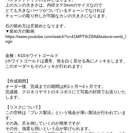
上のカンの大きさは、内径タテ3mmのサイズなので
とても大きなパーツがついているチェーンでなければ
チェーンの取り外しが可能なカンの大きさになります。
石の留め方は爪留めとなります。
▼留め方の動画
https://www.youtube.com/watch?v=41MPTlIrZ8A&feature=emb_l
ogo
金種：K10ホワイトゴールド
(ホワイトゴールドは通常、色を白く見せる為にメッキをします。
このオーダーもそのメッキが行われます）
【作成期間】
オーダー後、完成までの期間は約1ヶ月〜2ヶ月です。
完成後、クロネコヤマトのネコポスにて写真の封筒でお送りいた
します。
【リスクについて】
この空枠は『プレス製法』という地金が薄い製法が行われていま
す。
その為、爪を倒していくのが簡単ですが
その分、強度も弱いという点が挙げられます。