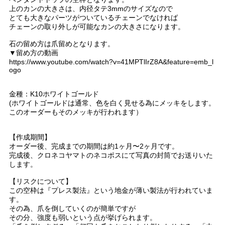
上のカンの大きさは、内径タテ3mmのサイズなので
とても大きなパーツがついているチェーンでなければ
チェーンの取り外しが可能なカンの大きさになります。
石の留め方は爪留めとなります。
▼留め方の動画
https://www.youtube.com/watch?v=41MPTlIrZ8A&feature=emb_l
ogo
金種：K10ホワイトゴールド
(ホワイトゴールドは通常、色を白く見せる為にメッキをします。
このオーダーもそのメッキが行われます）
【作成期間】
オーダー後、完成までの期間は約1ヶ月〜2ヶ月です。
完成後、クロネコヤマトのネコポスにて写真の封筒でお送りいた
します。
【リスクについて】
この空枠は『プレス製法』という地金が薄い製法が行われていま
す。
その為、爪を倒していくのが簡単ですが
その分、強度も弱いという点が挙げられます。